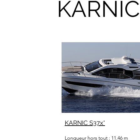
KARNI
KARNIC S37x*
Longueur hors tout : 11,46 m