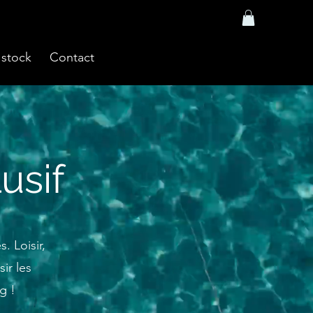
 stock
Contact
usif
 Loisir,
ir les
g !