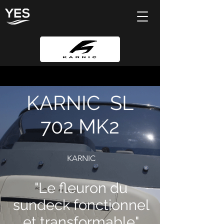
KARNIC SL
702 MK2
K
ARNIC
"
Le fleur
on du
sundec
k fonctionnel
et transformable"