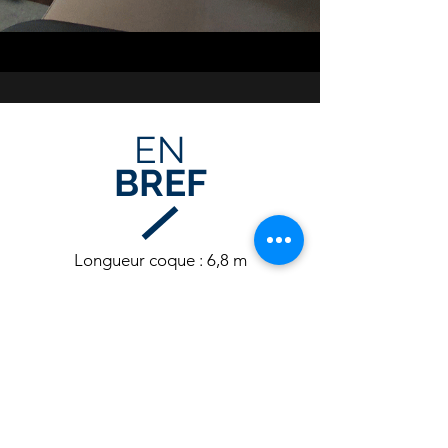
EN
BREF
Longueur coque : 6,8 m
Longueur hors tout : 7,8 m
Largeur coque : 2,45 m
Capacité : 8 personnes
Cabines : 1
Couchages : 2
WC : 1