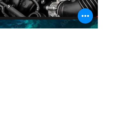
EQUIPEMENT
Console avec pare-brise et siège
Echelle de bain
Main courante
Panneau interrupteur 6 fonctions
Réservoir carburant (190 lt)
Direction mécanique
Flotteurs Hypalon/Néoprène 1670
dtex
Nez de proue en VTR avec
rouleau